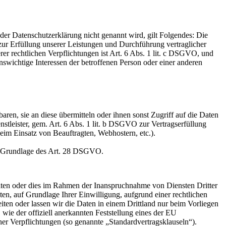
er Datenschutzerklärung nicht genannt wird, gilt Folgendes: Die
 zur Erfüllung unserer Leistungen und Durchführung vertraglicher
r rechtlichen Verpflichtungen ist Art. 6 Abs. 1 lit. c DSGVO, und
enswichtige Interessen der betroffenen Person oder einer anderen
en, sie an diese übermitteln oder ihnen sonst Zugriff auf die Daten
nstleister, gem. Art. 6 Abs. 1 lit. b DSGVO zur Vertragserfüllung
 beim Einsatz von Beauftragten, Webhostern, etc.).
auf Grundlage des Art. 28 DSGVO.
iten oder dies im Rahmen der Inanspruchnahme von Diensten Dritter
ten, auf Grundlage Ihrer Einwilligung, aufgrund einer rechtlichen
eiten oder lassen wir die Daten in einem Drittland nur beim Vorliegen
wie der offiziell anerkannten Feststellung eines der EU
her Verpflichtungen (so genannte „Standardvertragsklauseln“).