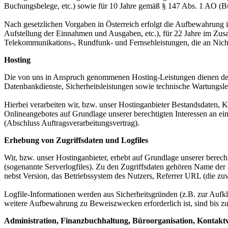
Buchungsbelege, etc.) sowie für 10 Jahre gemäß § 147 Abs. 1 AO (Bü
Nach gesetzlichen Vorgaben in Österreich erfolgt die Aufbewahrung
Aufstellung der Einnahmen und Ausgaben, etc.), für 22 Jahre im Zu
Telekommunikations-, Rundfunk- und Fernsehleistungen, die an Nic
Hosting
Die von uns in Anspruch genommenen Hosting-Leistungen dienen der Z
Datenbankdienste, Sicherheitsleistungen sowie technische Wartungsle
Hierbei verarbeiten wir, bzw. unser Hostinganbieter Bestandsdaten,
Onlineangebotes auf Grundlage unserer berechtigten Interessen an e
(Abschluss Auftragsverarbeitungsvertrag).
Erhebung von Zugriffsdaten und Logfiles
Wir, bzw. unser Hostinganbieter, erhebt auf Grundlage unserer berecht
(sogenannte Serverlogfiles). Zu den Zugriffsdaten gehören Name de
nebst Version, das Betriebssystem des Nutzers, Referrer URL (die zuv
Logfile-Informationen werden aus Sicherheitsgründen (z.B. zur Aufk
weitere Aufbewahrung zu Beweiszwecken erforderlich ist, sind bis z
Administration, Finanzbuchhaltung, Büroorganisation, Kontakt