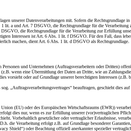
en unserer Datenverarbeitungen mit. Sofern die Rechtsgrundlage in d
. 1 lit. a und Art. 7 DSGVO, die Rechtsgrundlage für die Verarbeitung
DSGVO, die Rechtsgrundlage für die Verarbeitung zur Erfüllung unsere
gten Interessen ist Art. 6 Abs. 1 lit. f DSGVO. Für den Fall, dass leb
erlich machen, dient Art. 6 Abs. 1 lit. d DSGVO als Rechtsgrundlage.
ersonen und Unternehmen (Auftragsverarbeitern oder Dritten) offenbar
s (z.B. wenn eine Übermittlung der Daten an Dritte, wie an Zahlungsdie
g dies vorsieht oder auf Grundlage unserer berechtigten Interessen (z.B.
s sog. „Auftragsverarbeitungsvertrages“ beauftragen, geschieht dies 
en Union (EU) oder des Europäischen Wirtschaftsraums (EWR)) verarbe
folgt dies nur, wenn es zur Erfüllung unserer (vor)vertraglichen Pflich
hieht. Vorbehaltlich gesetzlicher oder vertraglicher Erlaubnisse, verarb
h. die Verarbeitung erfolgt z.B. auf Grundlage besonderer Garantien, 
cy Shield“) oder Beachtung offiziell anerkannter spezieller vertraglic