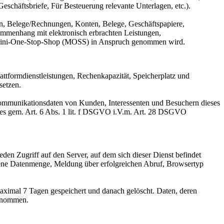
chäftsbriefe, Für Besteuerung relevante Unterlagen, etc.).
n, Belege/Rechnungen, Konten, Belege, Geschäftspapiere,
mmenhang mit elektronisch erbrachten Leistungen,
er Mini-One-Stop-Shop (MOSS) in Anspruch genommen wird.
ttformdienstleistungen, Rechenkapazität, Speicherplatz und
setzen.
 Kommunikationsdaten von Kunden, Interessenten und Besuchern dieses
otes gem. Art. 6 Abs. 1 lit. f DSGVO i.V.m. Art. 28 DSGVO
eden Zugriff auf den Server, auf dem sich dieser Dienst befindet
gene Datenmenge, Meldung über erfolgreichen Abruf, Browsertyp
aximal 7 Tagen gespeichert und danach gelöscht. Daten, deren
genommen.