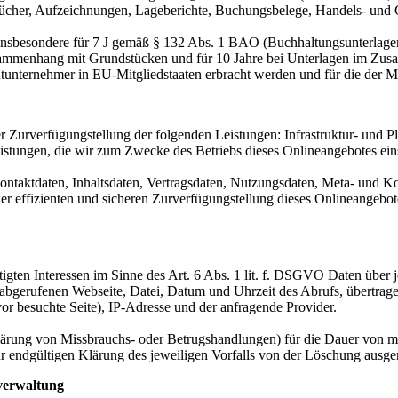
cher, Aufzeichnungen, Lageberichte, Buchungsbelege, Handels- und Ges
 insbesondere für 7 J gemäß § 132 Abs. 1 BAO (Buchhaltungsunterlage
sammenhang mit Grundstücken und für 10 Jahre bei Unterlagen im Zusa
htunternehmer in EU-Mitgliedstaaten erbracht werden und für die d
urverfügungstellung der folgenden Leistungen: Infrastruktur- und Pla
istungen, die wir zum Zwecke des Betriebs dieses Onlineangebotes ein
 Kontaktdaten, Inhaltsdaten, Vertragsdaten, Nutzungsdaten, Meta- und
iner effizienten und sicheren Zurverfügungstellung dieses Onlineangeb
igten Interessen im Sinne des Art. 6 Abs. 1 lit. f. DSGVO Daten über j
r abgerufenen Webseite, Datei, Datum und Uhrzeit des Abrufs, übertra
or besuchte Seite), IP-Adresse und der anfragende Provider.
lärung von Missbrauchs- oder Betrugshandlungen) für die Dauer von m
ur endgültigen Klärung des jeweiligen Vorfalls von der Löschung aus
verwaltung