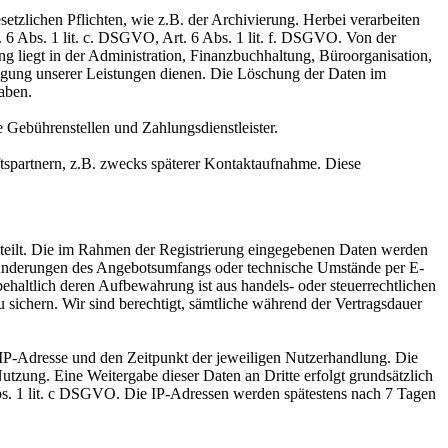
zlichen Pflichten, wie z.B. der Archivierung. Herbei verarbeiten
. 6 Abs. 1 lit. c. DSGVO, Art. 6 Abs. 1 lit. f. DSGVO. Von der
g liegt in der Administration, Finanzbuchhaltung, Büroorganisation,
ngung unserer Leistungen dienen. Die Löschung der Daten im
aben.
e Gebührenstellen und Zahlungsdienstleister.
ftspartnern, z.B. zwecks späterer Kontaktaufnahme. Diese
eteilt. Die im Rahmen der Registrierung eingegebenen Daten werden
e Änderungen des Angebotsumfangs oder technische Umstände per E-
haltlich deren Aufbewahrung ist aus handels- oder steuerrechtlichen
 sichern. Wir sind berechtigt, sämtliche während der Vertragsdauer
IP-Adresse und den Zeitpunkt der jeweiligen Nutzerhandlung. Die
utzung. Eine Weitergabe dieser Daten an Dritte erfolgt grundsätzlich
6 Abs. 1 lit. c DSGVO. Die IP-Adressen werden spätestens nach 7 Tagen