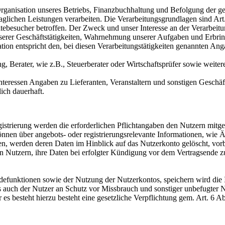
nisation unseres Betriebs, Finanzbuchhaltung und Befolgung der geset
aglichen Leistungen verarbeiten. Die Verarbeitungsgrundlagen sind Art
ebesucher betroffen. Der Zweck und unser Interesse an der Verarbeitun
nserer Geschäftstätigkeiten, Wahrnehmung unserer Aufgaben und Erbri
tion entspricht den, bei diesen Verarbeitungstätigkeiten genannten Ang
, Berater, wie z.B., Steuerberater oder Wirtschaftsprüfer sowie weiter
 Interessen Angaben zu Lieferanten, Veranstaltern und sonstigen Geschä
ich dauerhaft.
strierung werden die erforderlichen Pflichtangaben den Nutzern mitg
nnen über angebots- oder registrierungsrelevante Informationen, wi
, werden deren Daten im Hinblick auf das Nutzerkonto gelöscht, vorbe
n Nutzern, ihre Daten bei erfolgter Kündigung vor dem Vertragsende zu
funktionen sowie der Nutzung der Nutzerkontos, speichern wird die 
ls auch der Nutzer an Schutz vor Missbrauch und sonstiger unbefugter N
er es besteht hierzu besteht eine gesetzliche Verpflichtung gem. Art. 