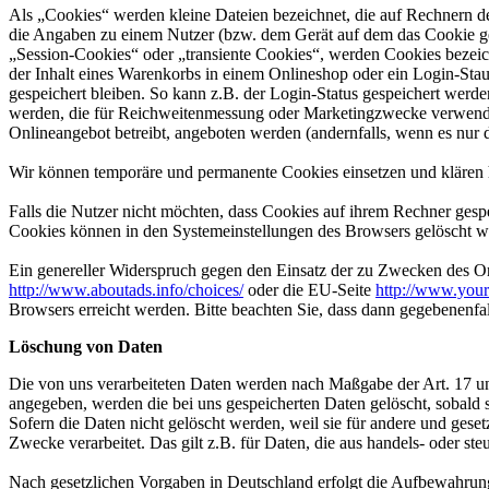
Als „Cookies“ werden kleine Dateien bezeichnet, die auf Rechnern d
die Angaben zu einem Nutzer (bzw. dem Gerät auf dem das Cookie ges
„Session-Cookies“ oder „transiente Cookies“, werden Cookies bezeich
der Inhalt eines Warenkorbs in einem Onlineshop oder ein Login-Sta
gespeichert bleiben. So kann z.B. der Login-Status gespeichert werd
werden, die für Reichweitenmessung oder Marketingzwecke verwendet
Onlineangebot betreibt, angeboten werden (andernfalls, wenn es nur 
Wir können temporäre und permanente Cookies einsetzen und klären 
Falls die Nutzer nicht möchten, dass Cookies auf ihrem Rechner gesp
Cookies können in den Systemeinstellungen des Browsers gelöscht w
Ein genereller Widerspruch gegen den Einsatz der zu Zwecken des Onl
http://www.aboutads.info/choices/
oder die EU-Seite
http://www.your
Browsers erreicht werden. Bitte beachten Sie, dass dann gegebenenfa
Löschung von Daten
Die von uns verarbeiteten Daten werden nach Maßgabe der Art. 17 u
angegeben, werden die bei uns gespeicherten Daten gelöscht, sobald
Sofern die Daten nicht gelöscht werden, weil sie für andere und geset
Zwecke verarbeitet. Das gilt z.B. für Daten, die aus handels- oder 
Nach gesetzlichen Vorgaben in Deutschland erfolgt die Aufbewahrung