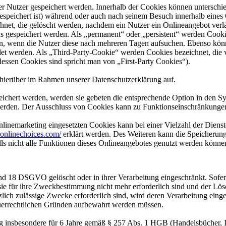
er Nutzer gespeichert werden. Innerhalb der Cookies können unterschi
peichert ist) während oder auch nach seinem Besuch innerhalb eines 
net, die gelöscht werden, nachdem ein Nutzer ein Onlineangebot verlä
us gespeichert werden. Als „permanent“ oder „persistent“ werden Cook
en, wenn die Nutzer diese nach mehreren Tagen aufsuchen. Ebenso könn
 werden. Als „Third-Party-Cookie“ werden Cookies bezeichnet, die v
dessen Cookies sind spricht man von „First-Party Cookies“).
hierüber im Rahmen unserer Datenschutzerklärung auf.
eichert werden, werden sie gebeten die entsprechende Option in den Sy
erden. Der Ausschluss von Cookies kann zu Funktionseinschränkungen
inemarketing eingesetzten Cookies kann bei einer Vielzahl der Dienste
onlinechoices.com/
erklärt werden. Des Weiteren kann die Speicherung
lls nicht alle Funktionen dieses Onlineangebotes genutzt werden könne
nd 18 DSGVO gelöscht oder in ihrer Verarbeitung eingeschränkt. Sofer
 sie für ihre Zweckbestimmung nicht mehr erforderlich sind und der L
zlich zulässige Zwecke erforderlich sind, wird deren Verarbeitung eing
steuerrechtlichen Gründen aufbewahrt werden müssen.
 insbesondere für 6 Jahre gemäß § 257 Abs. 1 HGB (Handelsbücher, In