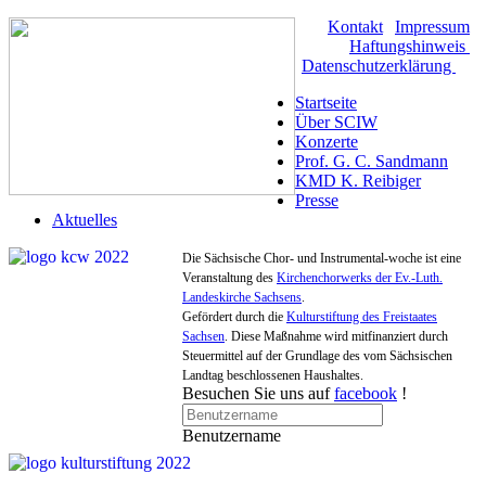
Kontakt
|
Impressum
|
Haftungshinweis
|
Datenschutzerklärung
Startseite
Über SCIW
Konzerte
Prof. G. C. Sandmann
KMD K. Reibiger
Presse
Aktuelles
Die Sächsische Chor- und Instrumental-woche ist eine
Veranstaltung des
Kirchenchorwerks der Ev.-Luth.
Landeskirche Sachsens
.
Gefördert durch die
Kulturstiftung des Freistaates
Sachsen
. Diese Maßnahme wird mitfinanziert durch
Steuermittel auf der Grundlage des vom Sächsischen
Landtag beschlossenen Haushaltes.
Besuchen Sie uns auf
facebook
!
Benutzername