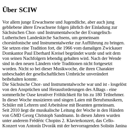
Über SCIW
Vor allem junge Erwachsene und Jugendliche, aber auch jung
gebliebene ältere Erwachsene folgen jährlich der Einladung zur
Sächsischen Chor- und Instrumentalwoche der Evangelisch-
Lutherischen Landeskirche Sachsens, um gemeinsam
chorsinfonische und Instrumentalwerke zur Aufführung zu bringen.
Sie setzen eine Tradition fort, die 1966 vom damaligen Zwickauer
Domkantor Paul Eberhard Kreisel begründet wurde und seit dem
von seinen Nachfolgern lebendig gehalten wird. Nach der Wende
sind in den neuen Ländern viele Traditionen nicht fortgesetzt
worden. Nicht so bei dieser Musikwoche, die ihren Charakter
unbeschadet der gesellschaftlichen Umbrüche unverändert
beibehalten konnte.
Die Sächsische Chor- und Instrumentalwoche war und ist - losgelöst
von den Ansprüchen und Herausforderungen des Alltags - eine
sommerliche Oase kreativer Fröhlichkeit für bis zu 180 Teilnehmer.
In dieser Woche musizieren und singen Laien mit Berufsmusikern,
Schüler mit Lehrern und Arbeitslose mit Beamten gemeinsam.
Seit 2010 liegt die musikalische Leitung der Woche in den Händen
von GMD Georg Christoph Sandmann. In diesen Jahren wurden
unter anderem Frédéric Chopins 2. Klavierkonzert, das Cello-
Konzert von Antonín Dvorák mit der hervorragenden Solistin Janina