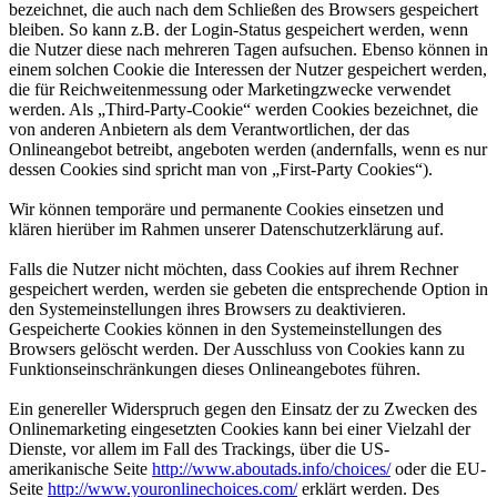
bezeichnet, die auch nach dem Schließen des Browsers gespeichert
bleiben. So kann z.B. der Login-Status gespeichert werden, wenn
die Nutzer diese nach mehreren Tagen aufsuchen. Ebenso können in
einem solchen Cookie die Interessen der Nutzer gespeichert werden,
die für Reichweitenmessung oder Marketingzwecke verwendet
werden. Als „Third-Party-Cookie“ werden Cookies bezeichnet, die
von anderen Anbietern als dem Verantwortlichen, der das
Onlineangebot betreibt, angeboten werden (andernfalls, wenn es nur
dessen Cookies sind spricht man von „First-Party Cookies“).
Wir können temporäre und permanente Cookies einsetzen und
klären hierüber im Rahmen unserer Datenschutzerklärung auf.
Falls die Nutzer nicht möchten, dass Cookies auf ihrem Rechner
gespeichert werden, werden sie gebeten die entsprechende Option in
den Systemeinstellungen ihres Browsers zu deaktivieren.
Gespeicherte Cookies können in den Systemeinstellungen des
Browsers gelöscht werden. Der Ausschluss von Cookies kann zu
Funktionseinschränkungen dieses Onlineangebotes führen.
Ein genereller Widerspruch gegen den Einsatz der zu Zwecken des
Onlinemarketing eingesetzten Cookies kann bei einer Vielzahl der
Dienste, vor allem im Fall des Trackings, über die US-
amerikanische Seite
http://www.aboutads.info/choices/
oder die EU-
Seite
http://www.youronlinechoices.com/
erklärt werden. Des