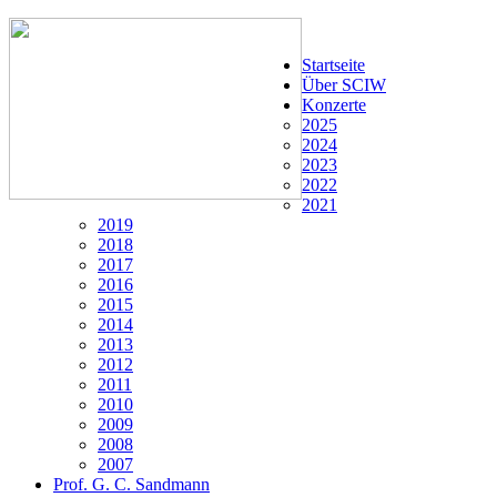
Startseite
Über SCIW
Konzerte
2025
2024
2023
2022
2021
2019
2018
2017
2016
2015
2014
2013
2012
2011
2010
2009
2008
2007
Prof. G. C. Sandmann