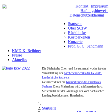
Kontakt
|
Impressum
|
Haftungshinweis
|
Datenschutzerklärung
Startseite
Über SCIW
Rückblicke
Kostbarkeiten
Konzerte
Prof. G. C. Sandmann
KMD K. Reibiger
Presse
Aktuelles
Die Sächsische Chor- und Instrumental-woche ist eine
Veranstaltung des
Kirchenchorwerks der Ev.-Luth.
Landeskirche Sachsens
.
Gefördert durch die
Kulturstiftung des Freistaates
Sachsen
. Diese Maßnahme wird mitfinanziert durch
Steuermittel auf der Grundlage des vom Sächsischen
Landtag beschlossenen Haushaltes.
Startseite