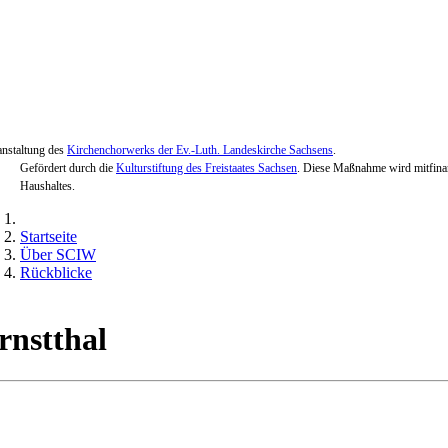
anstaltung des
Kirchenchorwerks der Ev.-Luth. Landeskirche Sachsens
.
Gefördert durch die
Kulturstiftung des Freistaates Sachsen
. Diese Maßnahme wird mitfinan
Haushaltes.
Startseite
Über SCIW
Rückblicke
rnstthal