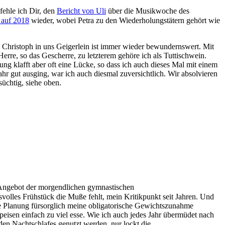
ehle ich Dir, den
Bericht von Uli
über die Musikwoche des
auf 2018
wieder, wobei Petra zu den Wiederholungstätern gehört wie
Christoph in uns Geigerlein ist immer wieder bewundernswert. Mit
erre, so das Gescherre, zu letzterem gehöre ich als Tuttischwein.
 klafft aber oft eine Lücke, so dass ich auch dieses Mal mit einem
 gut ausging, war ich auch diesmal zuversichtlich. Wir absolvieren
üchtig, siehe oben.
 Angebot der morgendlichen gymnastischen
volles Frühstück die Muße fehlt, mein Kritikpunkt seit Jahren. Und
ppe Planung fürsorglich meine obligatorische Gewichtszunahme
eisen einfach zu viel esse. Wie ich auch jedes Jahr übermüdet nach
en Nachtschlafes genutzt werden, nur lockt die