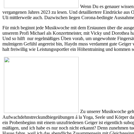
Wenn Du es genauer wissen 
vergangenen Jahres 2023 zu lesen. Und detailliertere Eindrücke aus 
Uli mittlerweile auch. Dazwischen liegen Corona-bedingte Ausnahmeja
Für mich beginnt jede Musikwoche mit dem Erstaunen über die ausge
unserem Profi Michael als Konzertmeister, mit Vicky und Dorothea hat 
Und so hilft nur regelmäßiges Üben vorab, um ungewohnte Fingersätz
mulmigem Gefühl angereist bin, Haydn muss verdammt gute Geiger von
halt freiwillig wie Leistungssportler ein Höhentraining und kommen s
Zu unserer Musikwoche gehö
Aufwachdehnstreckundbiegeübungen á la Yoga, Seele und Körper danken
ein Probenbeginn mit einem unzufriedenen Geiger ist eigentlich subop
mäßigen, und ich habe es nur noch nicht erkannt? Denn zunehmen tue 
Hause fahre, weil ich das abendliche Zusammensein mit Gleichgesinn