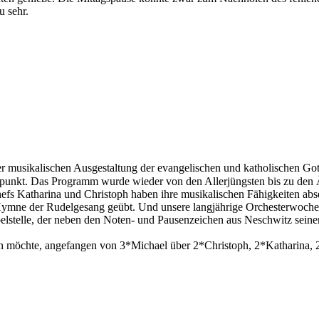
 sehr.
r musikalischen Ausgestaltung der evangelischen und katholischen Gott
nkt. Das Programm wurde wieder von den Allerjüngsten bis zu den Älte
 Chefs Katharina und Christoph haben ihre musikalischen Fähigkeiten a
mne der Rudelgesang geübt. Und unsere langjährige Orchesterwochenm
belstelle, der neben den Noten- und Pausenzeichen aus Neschwitz sei
n möchte, angefangen von 3*Michael über 2*Christoph, 2*Katharina, 2