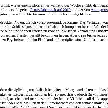
willst, wie es einem Chorsänger während der Woche ergeht, dann empf
Orchestersicht geben
Petras Rückblick auf 2019
und der von
Anonymus 
hre, deren Berichte für immer hoffentlich einmalig bleiben.
druckten Noten, die ich vorab zugesandt bekomme. Das Vertrauen von 
er die Schlüsselpositionen aber halt auch kompetent besetzt. Wie der H
e blind und schnell spielen zu können. Zwischen Vorsatz und Umsetzung
 seinem Fürsten gestellt bekommen haben. Aber da es bisher jedes Jahr
o zu Ergebnissen, die im Flachland nicht möglich sind. Und das macht s
ren die täglichen, musikalisch begleiteten Morgenandachten und das
 es. Leider ist der Zeitplan früh so eng, dass dadurch für ein genuss
timal, anscheinend merkt es nur leider keiner. Vielleicht soll die kna
ich jedes Mal, weil ich in der Gemeinschaft von den schmackhaften Sp
ten genieße. Die Mittagspause könnte zwar zum Nachholen des fehlend